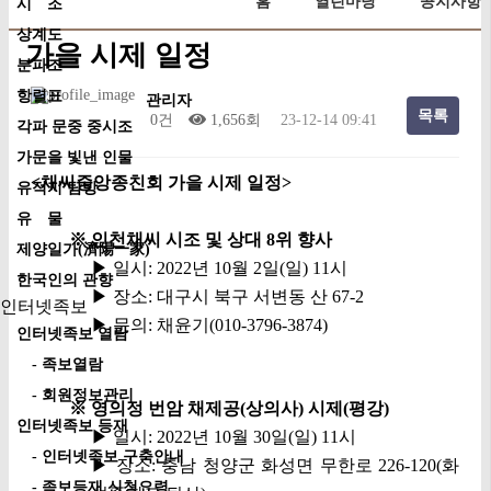
홈
열린마당
공지사항
시 조
상계도
가을 시제 일정
분파조
항렬표
관리자
목록
0건
1,656회
23-12-14 09:41
각파 문중 중시조
가문을 빛낸 인물
<채씨중앙종친회 가을 시제 일정>
유적지 탐방
유 물
※ 인천채씨 시조 및 상대 8위 향사
제양일가(濟陽一家)
▶ 일시: 2022년 10월 2일(일) 11시
한국인의 관향
▶
장소: 대구시 북구 서변동 산 67-2
인터넷족보
▶
문의: 채윤기(010-3796-3874)
인터넷족보 열람
- 족보열람
- 회원정보관리
※ 영의정 번암 채제공(상의사) 시제(평강)
인터넷족보 등재
▶
일시: 2022년 10월 30일(일) 11시
- 인터넷족보 구축안내
▶
장소: 충남 청양군 화성면 무한로 226-120(화
- 족보등재 신청요령