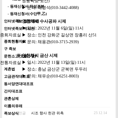
성중학교 뒷산)
- 등재신청서 작성견본
▶
문의: 채명석(010-3442-4088)
- 등재신청서(수단甲,乙)
※ 인천채씨 수사공파 시제
인터넷족보 협찬 종친
▶
일시: 2022년 11월 6일(일) 11시
인터넷족보 게시판
종회자료실
▶
장소: 인천 강화군 길상면 장흥리 산51
종회현황자료
▶
문의: 채용관(010-3715-2939)
구 족보
※ 인천채씨 금산 시제
문헌소고(文獻小攷)
▶
일시: 2022년 11월 13일(일) 11시
전통자료실
▶
장소: 충남 금산군 군북면 두두리
계촌법
▶
문의: 채유순(010-6251-8003)
고금관작대조표
동서양연대대조표
간지대조표
관혼상제
이름의유래
23.12.14
이전글
시조 향사 헌관 위촉
족보상식