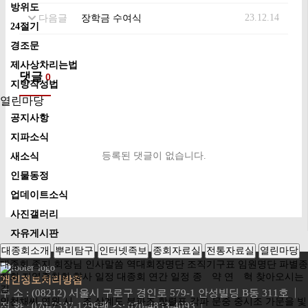
방위도
23.12.14
다음글
장학금 수여식
24절기
경조문
제사상차리는법
댓글
0
지방작성법
열린마당
공지사항
지파소식
등록된 댓글이 없습니다.
새소식
인물동정
업데이트소식
사진갤러리
자유게시판
대종회소개
뿌리탐구
인터넷족보
종회자료실
전통자료실
열린마당
대종회 종지
회장님 인사말씀
역대회장명단
조직기구표
임원명단
파별종
친회
지역종친회
향사 일정
대종회 연간 일정
종 약
연 혁
찾아오시는
개인정보처리방침
길
주 소 : (08212) 서울시 구로구 경인로 579-1 안성빌딩 B동 311호
인천채씨 연원
시 조
상계도
분파조
항렬표
각파 문중 중시조
가문을 빛
전 화 : 070-7537-1299
팩 스: 070-4833-4093