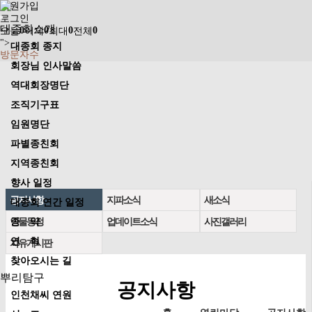
회원가입
로그인
대종회소개
0
0
0
0
오늘
어제
최대
전체
">
대종회 종지
방문자수
회장님 인사말씀
역대회장명단
조직기구표
임원명단
파별종친회
지역종친회
향사 일정
공지사항
지파소식
새소식
대종회 연간 일정
인물동정
업데이트소식
사진갤러리
종 약
연 혁
자유게시판
찾아오시는 길
뿌리탐구
공지사항
인천채씨 연원