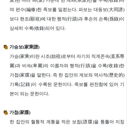
派)된 여러 파(派) 가운데 한 계파(系派)만을 수록(收錄)하
여 편수(編修)한 족보를 일컫는다. 파보는 대동보(大同譜)
보다 현조(顯祖)에 대한 행적(行蹟)과 후손의 손록(孫錄)이
상세히 수록(收錄)되어 있다.
가승보(家乘譜)
가승(家乘)이란 시조(始祖)로부터 자기의 직계존속(直系尊
屬)과 비속(卑屬)의 이름자와 행적(行蹟)을 수록(收錄)한
가첩(家牒)을 말한다. 즉 한 집안의 계보와 역사적(歷史的)
기록(記錄)이 수록된 문헌이다. 족보를 편찬함에 있어 기
본이 되는 문헌이다.
가첩(家牒)
한 집안의 혈통적 계통을 적은 보첩(譜牒)을 통틀어 지칭