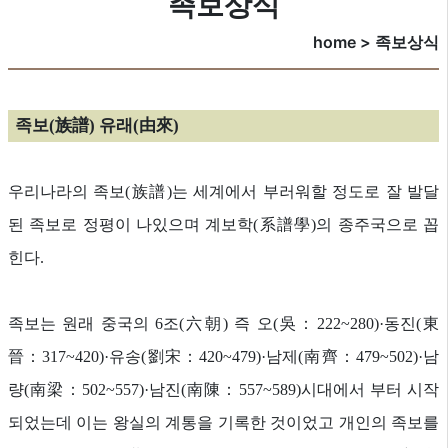
족보상식
home > 족보상식
족보(族譜) 유래(由來)
우리나라의 족보(族譜)는 세계에서 부러워할 정도로 잘 발달
된 족보로 정평이 나있으며 계보학(系譜學)의 종주국으로 꼽
힌다.
족보는 원래 중국의 6조(六朝) 즉 오(吳：222~280)·동진(東
晉：317~420)·유송(劉宋：420~479)·남제(南齊：479~502)·남
량(南梁：502~557)·남진(南陳：557~589)시대에서 부터 시작
되었는데 이는 왕실의 계통을 기록한 것이었고 개인의 족보를