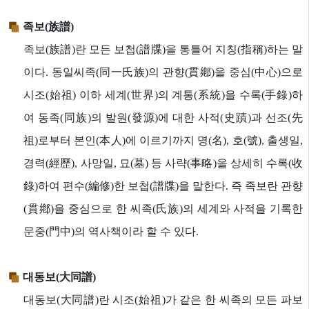
족보(族譜)
족보(族譜)란 모든 보첩(譜牒)을 통틀어 지칭(指稱)하는 말
이다. 동일씨족(同一氏族)의 관향(貫鄕)을 중심(中心)으로
시조(始祖) 이하 세계(世界)의 계통(系統)을 수록(手錄)하
여 동족(同族)의 발원(發源)에 대한 사적(史蹟)과 선조(先
祖)로부터 본인(本人)에 이르기까지 명(名), 호(號), 출생일,
경력(經歷), 사망일, 묘(墓) 등 사략(事略)을 상세히 수록(收
錄)하여 편수(編修)한 보첩(譜牒)을 말한다. 즉 족보란 관향
(貫鄕)을 중심으로 한 씨족(氏族)의 세계와 사적을 기록한
문중(門中)의 역사책이라 할 수 있다.
대동보(大同譜)
대동보(大同譜)란 시조(始祖)가 같은 한 씨족의 모든 파보