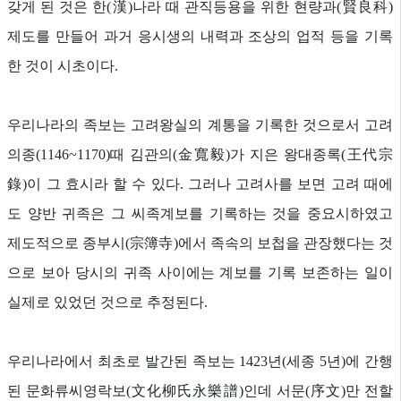
갖게 된 것은 한(漢)나라 때 관직등용을 위한 현량과(賢良科)
제도를 만들어 과거 응시생의 내력과 조상의 업적 등을 기록
한 것이 시초이다.
우리나라의 족보는 고려왕실의 계통을 기록한 것으로서 고려
의종(1146~1170)때 김관의(金寬毅)가 지은 왕대종록(王代宗
錄)이 그 효시라 할 수 있다. 그러나 고려사를 보면 고려 때에
도 양반 귀족은 그 씨족계보를 기록하는 것을 중요시하였고
제도적으로 종부시(宗簿寺)에서 족속의 보첩을 관장했다는 것
으로 보아 당시의 귀족 사이에는 계보를 기록 보존하는 일이
실제로 있었던 것으로 추정된다.
우리나라에서 최초로 발간된 족보는 1423년(세종 5년)에 간행
된 문화류씨영락보(文化柳氏永樂譜)인데 서문(序文)만 전할