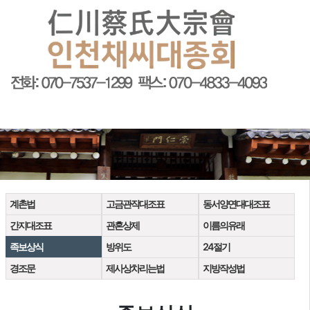
회원가입
로그인
오늘
0
어제
0
최대
0
전체
0
">
방문자수
계촌법
고금관작대조표
동서양연대대조표
간지대조표
관혼상제
이름의유래
족보상식
방위도
24절기
경조문
제사상차리는법
지방작성법