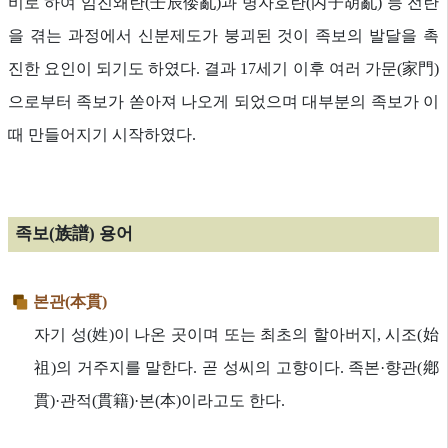
비로 하여 임진왜란(壬辰倭亂)과 병자호란(丙子胡亂) 등 전란
을 겪는 과정에서 신분제도가 붕괴된 것이 족보의 발달을 촉
진한 요인이 되기도 하였다. 결과 17세기 이후 여러 가문(家門)
으로부터 족보가 쏟아져 나오게 되었으며 대부분의 족보가 이
때 만들어지기 시작하였다.
족보(族譜) 용어
본관(本貫)
자기 성(姓)이 나온 곳이며 또는 최초의 할아버지, 시조(始
祖)의 거주지를 말한다. 곧 성씨의 고향이다. 족본·향관(鄕
貫)·관적(貫籍)·본(本)이라고도 한다.