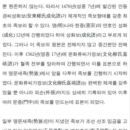
뿐 현존하지 않는다. 따라서 1476년(성종 7년)에 발간된 안동
권씨성화보(安東權氏成化譜)가 체계적인 족보형태를 갖춘 최
초의 족보라 할 수 있다. 명(明)나라 헌종(憲宗)의 연호인 성화
(成化) 12년에 간행되었다 하여 성화보(成化譜)라고 부르게 되
었다. 그러나 이 족보의 원본은 전해지지 않고 중간본만 전해
진다. 이후 1562년(명종 17년)에 문화류씨가정보(文化柳氏嘉
靖譜)가 혈족 전부를 망라하여 간행되면서 이를 표본으로 하
여 명문세족(勢族)에서 앞을 다투어 족보를 간행하기 시작하
였다. 문화류씨가정보(文化柳氏嘉靖譜)는 완벽한 체계를 갖추
었을 뿐 아니라 외손(外孫)까지도 상세히 기록되어 있어 이후
여러 문중(門中)의 족보를 만드는데 표본이 되었다.
일부 명문세족(勢族)만이 지녔던 족보가 조선 선조 임금을 고