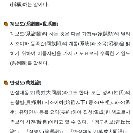
(指稱)하는 말이다.
계보도(系譜圖=世系圖)
계보도(系譜圖)라 하는 것은 다른 가첩류(家牒類)와 달리
시조이하 동족간(同族間)의 계통(系統)과 소목(昭穆)을 밝
히기 위하여 이름자만을 가지고 도표로서 수록한 계열도
(系列圖)를 말한다.
만성보(萬姓譜)
만성대동보(萬姓大同譜)라고도 한다. 모든 성씨(姓氏)의
관향별(貫鄕別) 시조이하(始祖以下) 중조(中祖), 파조(派
祖), 유명인사 등을 요약(要約)하여 집성(集成)한 책으로서
족보의 사전(辭典)이라고 할 수 있다. 『청구씨보(靑丘氏
譜)』, 『잠영보(簪纓譜)』, 『만성대동보(萬成大同譜)』,