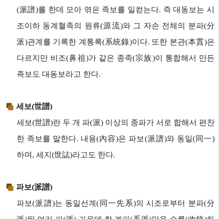
(派譜)를 한데 모아 엮은 족보를 일컫는다. 즉 대동보는 시
조이하 동계혈족의 원류(源流)와 그 자손 전체의 분파(分
派)관계를 기록한 계통록(系統錄)이다. 또한 본관(本貫)은
다르지만 비조(鼻祖)가 같은 종족(宗族)이 통합해서 만든
족보도 대동보라고 한다.
세보(世譜)
세보(世譜)란 두 개 파(派) 이상의 종파가 서로 합해서 편찬
한 족보를 말한다. 내용(內容)은 파보(派譜)와 동일(同一)
하며, 세지(世誌)라고도 한다.
파보(派譜)
파보(派譜)는 동일선계(同一先系)의 시조로부터 분파(分