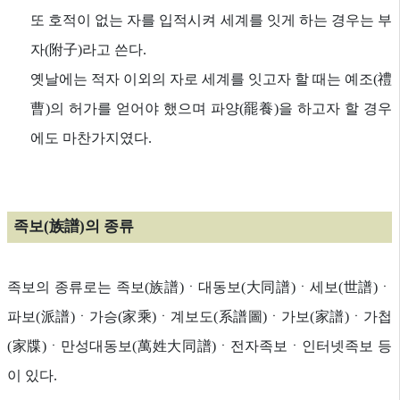
또 호적이 없는 자를 입적시켜 세계를 잇게 하는 경우는 부
자(附子)라고 쓴다.
옛날에는 적자 이외의 자로 세계를 잇고자 할 때는 예조(禮
曹)의 허가를 얻어야 했으며 파양(罷養)을 하고자 할 경우
에도 마찬가지였다.
족보(族譜)의 종류
족보의 종류로는 족보(族譜)ㆍ대동보(大同譜)ㆍ세보(世譜)ㆍ
파보(派譜)ㆍ가승(家乘)ㆍ계보도(系譜圖)ㆍ가보(家譜)ㆍ가첩
(家牒)ㆍ만성대동보(萬姓大同譜)ㆍ전자족보ㆍ인터넷족보 등
이 있다.