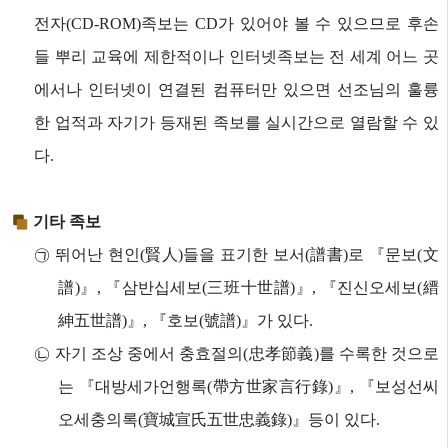
전자(CD-ROM)족보는 CD가 있어야 볼 수 있으므로 후손
들 뿌리 교육에 제한적이나 인터넷족보는 전 세계 어느 곳
에서나 인터넷이 연결된 컴퓨터만 있으면 선조님의 훌륭
한 업적과 자기가 등재된 족보를 실시간으로 열람할 수 있
다.
기타 족보
㉠ 뛰어난 현인(賢人)들을 표기한 보서(譜書)로 『문보(文
譜)』, 『삼반십세보(三班十世譜)』, 『진신오세보(縉
紳五世譜)』, 『호보(號譜)』가 있다.
㉡ 자기 조상 중에서 충효절의(忠孝節義)를 수록한 것으로
는 『대방세가언행록(帶方世家言行錄)』, 『보성선씨
오세충의록(寶城宣氏五世忠義錄)』등이 있다.