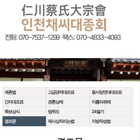
회원가입
로그인
오늘
0
어제
0
최대
0
전체
0
">
방문자수
계촌법
고금관작대조표
동서양연대대조표
간지대조표
관혼상제
이름의유래
족보상식
방위도
24절기
경조문
제사상차리는법
지방작성법