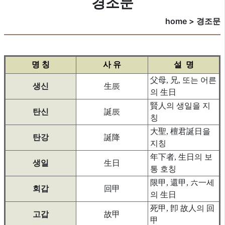
경조문
home > 경조문
명 칭
사 유
설 명
父母, 兄, 또는 어른
생신
生辰
의 生日
賢人의 생일을 지
탄신
誕辰
칭
大聖, 檀君誕日을
탄강
誕降
지칭
年下者, 生日의 보
생일
生日
통 호칭
限甲, 還甲, 六一세
회갑
回甲
의 生日
死甲, 卽 故人의 回
고갑
故甲
甲