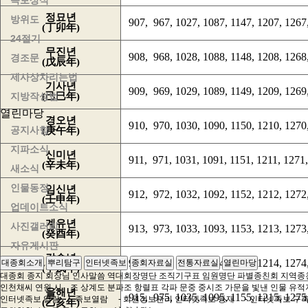
족보상식
정묘년
방위도
907, 967, 1027, 1087, 1147, 1207, 1267,
(丁卯年)
24절기
무진년
908, 968, 1028, 1088, 1148, 1208, 1268,
경조문
(戊辰年)
제사상차리는법
기사년
909, 969, 1029, 1089, 1149, 1209, 1269,
지방작성법
(己巳年)
열린마당
경오년
910, 970, 1030, 1090, 1150, 1210, 1270,
공지사항
(庚午年)
지파소식
신미년
911, 971, 1031, 1091, 1151, 1211, 1271,
(辛未年)
새소식
인물동정
임신년
912, 972, 1032, 1092, 1152, 1212, 1272,
(壬申年)
업데이트소식
계유년
사진갤러리
913, 973, 1033, 1093, 1153, 1213, 1273,
(癸酉年)
자유게시판
갑술년
914, 974, 1034, 1094, 1154, 1214, 1274,
대종회소개
뿌리탐구
인터넷족보
종회자료실
전통자료실
열린마당
(甲戌年)
대종회 종지
회장님 인사말씀
역대회장명단
조직기구표
임원명단
파별종친회
지역종
인천채씨 연원
시 조
상계도
분파조
항렬표
각파 문중 중시조
가문을 빛낸 인물
유적
을해년
915, 975, 1035, 1095, 1155, 1215, 1275,
인터넷족보 열람
- 족보열람
- 회원정보관리
인터넷족보 등재
- 인터넷족보 구
(乙亥年)