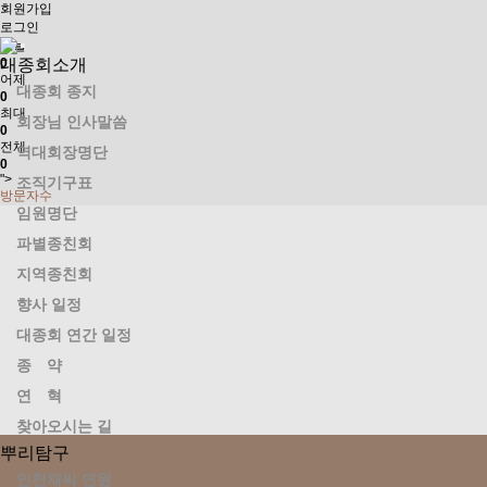
회원가입
로그인
오늘
0
대종회소개
어제
대종회 종지
0
최대
회장님 인사말씀
0
전체
역대회장명단
0
">
조직기구표
방문자수
임원명단
파별종친회
지역종친회
향사 일정
대종회 연간 일정
종 약
연 혁
찾아오시는 길
뿌리탐구
인천채씨 연원