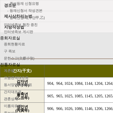
- 족보등재 신청요령
경조문
- 등재신청서 작성견본
제사상차리는법
- 등재신청서(수단甲,乙)
인터넷족보 협찬 종친
지방작성법
인터넷족보 게시판
종회자료실
종회현황자료
구 족보
문헌소고(文獻小攷)
전통자료실
계촌법
간지(干支)
고금관작대조표
갑자년
904, 964, 1024, 1084, 1144, 1204, 1264,
동서양연대대조표
(甲子年)
간지대조표
을축년
905, 965, 1025, 1085, 1145, 1205, 1265,
(乙丑年)
관혼상제
이름의유래
병인년
906, 966, 1026, 1086, 1146, 1206, 1266,
(丙寅年)