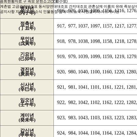
종회현황자료
구 족보
문헌소고(文獻小攷)
계촌법
고금관작대조표
동서양연대대조표
간지대조표
관혼상제
이름의 유래
족보상
병자년
916, 976, 1036, 1096, 1156, 1216, 1276,
공지사항
지파소식
새소식
인물동정
업데이트소식
사진갤러리
자유게시판
(丙子年)
정축년
917, 977, 1037, 1097, 1157, 1217, 1277,
(丁丑年)
무인년
918, 978, 1038, 1098, 1158, 1218, 1278,
(戊寅年)
기묘년
919, 979, 1039, 1099, 1159, 1219, 1279,
(己卯年)
경진년
920, 980, 1040, 1100, 1160, 1220, 1280,
(庚辰年)
신사년
921, 981, 1041, 1101, 1161, 1221, 1281,
(辛巳年)
임오년
922, 982, 1042, 1102, 1162, 1222, 1282,
(壬午年)
계미년
923, 983, 1043, 1103, 1163, 1223, 1283,
(癸未年)
갑신년
924, 984, 1044, 1104, 1164, 1224, 1284,
(甲申年)