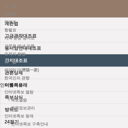
시 조
상계도
분파조
계촌법
항렬표
고금관작대조표
각파 문중 중시조
가문을 빛낸 인물
동서양연대대조표
유적지 탐방
간지대조표
유 물
제양일가(濟陽一家)
관혼상제
한국인의 관향
인터넷족보
이름의유래
인터넷족보 열람
족보상식
- 족보열람
- 회원정보관리
방위도
인터넷족보 등재
24절기
- 인터넷족보 구축안내