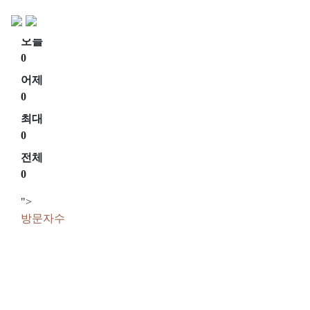
회원가입
로그인
오늘
0
어제
0
최대
0
전체
0
">
방문자수