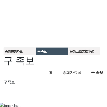
종회현황자료
구 족보
문헌소고(文獻小攷)
구 족보
홈
종회자료실
구 족보
구족보