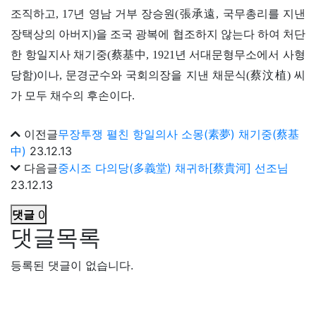
조직하고, 17년 영남 거부 장승원(張承遠, 국무총리를 지낸
장택상의 아버지)을 조국 광복에 협조하지 않는다 하여 처단
한 항일지사 채기중(蔡基中, 1921년 서대문형무소에서 사형
당함)이나, 문경군수와 국회의장을 지낸 채문식(蔡汶植) 씨
가 모두 채수의 후손이다.
이전글
무장투쟁 펼친 항일의사 소몽(素夢) 채기중(蔡基
中)
23.12.13
다음글
중시조 다의당(多義堂) 채귀하[蔡貴河] 선조님
23.12.13
댓글
0
댓글목록
등록된 댓글이 없습니다.