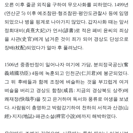
오른 이후 줄곧 외직을 구하여 무오사화를 피하였다. 1499년
(연산군 5) 이후 예조참판·형조참판·평안도관찰사 등에 임명
되었으나 병을 핑계로 나아가지 않았다. 갑자사화 때는 앞서
정희대비(貞熹大妃)가 언서(諺書)로 적은 폐비 윤씨의 죄상
을 사관(史官)에게 넘겨준 것이 죄가 되어 경상도 단성으로
장배(杖配)되었다가 얼마 후 풀려났다.
1506년 중종반정이 일어나자 여기에 가담, 분의정국공신(奮
義靖國功臣) 4등에 녹훈되고 인천군(仁川君)에 봉군되었다.
그 뒤 후배들과 함께 조정에 벼슬하는 것을 부끄럽게 여겨
벼슬을 버리고 경상도 함창(咸昌: 지금의 경상북도 상주)에
쾌재정(快哉亭)을 짓고 은거하며 독서와 풍류로 여생을 보냈
다. 사람됨이 총명하고 박람강기하여 천하의 서적과 산경(山
經)·지지(地誌)·패관소설(稗官小說)에까지 해박하였다.