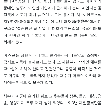
들어 4등공신이 되지만, 반정이 올바르지 않다고 여겨 처가
동네인 상주시 이안면 이안리에 은거하게 된다. 이안리는 공
갈못에서 고개 하나 넘으면 나오는 동네다. 채수, 한문소설
지었다가 파직되기도채수는 이 동네 쾌재정(快哉亭)에서 한
문소설 ‘설공찬전’을 지었다. 최초의 한문소설 ‘금오신화’보
다 40여년 뒤의 작품인데, 1996년에 한글 번역본이 발견돼
화제가 됐다.
이 작품은 집필 당대에 한글 번역본까지 나돌았고, 조정에서
금서로 지목해 불사르기도 했다. 또 사헌부가 작가인 채수를
교수형에 처해야 한다고 진언했으나 중종이 파직하는 것으
로 마무리 짓는 곡절까지 있었다. 채수가 머물던 이안리 쾌
재정은 지금도 잘 보존돼 있다.
채수가 이곳에 은거한 뒤로 그 후손들이 상주, 문경, 예천, 청
송, 영양까지 두루 퍼져 살게 되었다. 1913년 대한광복단을