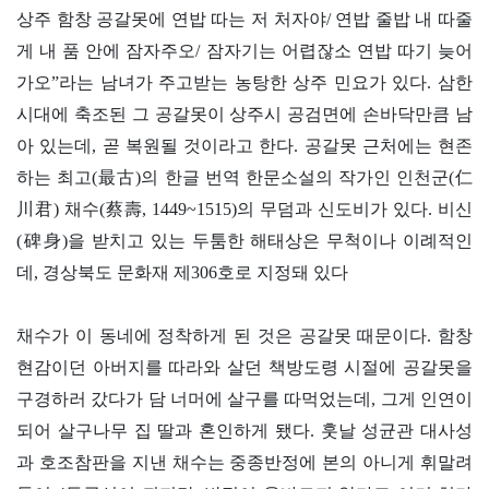
상주 함창 공갈못에 연밥 따는 저 처자야/ 연밥 줄밥 내 따줄
게 내 품 안에 잠자주오/ 잠자기는 어렵잖소 연밥 따기 늦어
가오”라는 남녀가 주고받는 농탕한 상주 민요가 있다. 삼한
시대에 축조된 그 공갈못이 상주시 공검면에 손바닥만큼 남
아 있는데, 곧 복원될 것이라고 한다. 공갈못 근처에는 현존
하는 최고(最古)의 한글 번역 한문소설의 작가인 인천군(仁
川君) 채수(蔡壽, 1449~1515)의 무덤과 신도비가 있다. 비신
(碑身)을 받치고 있는 두툼한 해태상은 무척이나 이례적인
데, 경상북도 문화재 제306호로 지정돼 있다
채수가 이 동네에 정착하게 된 것은 공갈못 때문이다. 함창
현감이던 아버지를 따라와 살던 책방도령 시절에 공갈못을
구경하러 갔다가 담 너머에 살구를 따먹었는데, 그게 인연이
되어 살구나무 집 딸과 혼인하게 됐다. 훗날 성균관 대사성
과 호조참판을 지낸 채수는 중종반정에 본의 아니게 휘말려