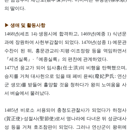
의 딸이다.
▶ 생애 및 활동사항
1468년(세조 14) 생원시에 합격하고, 1469년(예종 1) 식년문
과에 장원하여 사헌부감찰이 되었다. 1470년(성종 1) 예문관
수찬이 된 뒤, 홍문관교리·지평·이조정랑 등을 역임하면서
『세조실록』·『예종실록』의 편찬에 관계하였다.
1477년 응교가 되어 임사홍(任士洪)의 비행을 탄핵했으며,
승지를 거쳐 대사헌으로 있을 때 폐비 윤씨(廢妃尹氏: 연산
군 생모)를 받들어 휼양할 것을 청하다가 왕의 노여움을 사
서 벼슬에서 물러났다.
1485년 비로소 서용되어 충청도관찰사가 되었다가 하정사
(賀正使)·성절사(聖節使)로서 명나라에 다녀온 뒤 성균대사
성 등을 거쳐 호조참판이 되었다. 그러나 연산군이 왕위에