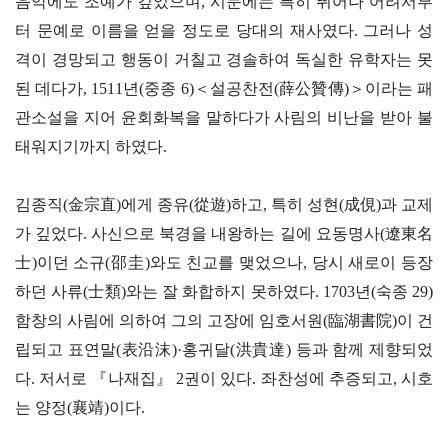
음악에도 조예가 깊었으며, 시문에는 특히 뛰어나 어려서부
터 문예로 이름을 얻을 정도로 당대의 재사였다. 그러나 성
격이 경망되고 행동이 거칠고 경솔하여 독실한 유학자는 못
된 데다가, 1511년(중종 6)＜설공찬전(薛公贊傳)＞이라는 패
관소설을 지어 윤회화복을 말하다가 사림의 비난을 받아 불
태워지기까지 하였다.
김종직(金宗直)에게 종유(從遊)하고, 특히 성현(成俔)과 교제
가 깊었다. 사신으로 북경을 내왕하는 길에 요동명사(遼東名
士)이던 소규(邵圭)와도 친교를 맺었으나, 당시 새로이 등장
하던 사류(士類)와는 잘 화합하지 못하였다. 1703년(숙종 29)
함창의 사림에 의하여 그의 고장에 임호서원(臨湖書院)이 건
립되고 표연말(表沿沫)·홍귀달(洪貴達) 등과 함께 제향되었
다. 저서로 『나재집』 2권이 있다. 좌찬성에 추증되고, 시호
는 양정(襄靖)이다.