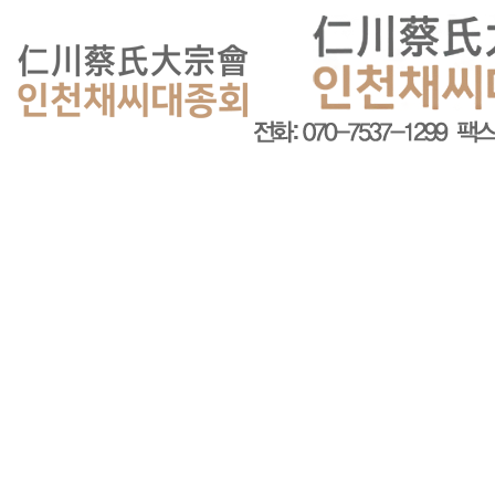
회원가입
로그인
오늘
0
어제
0
최대
0
전체
0
">
방문자수