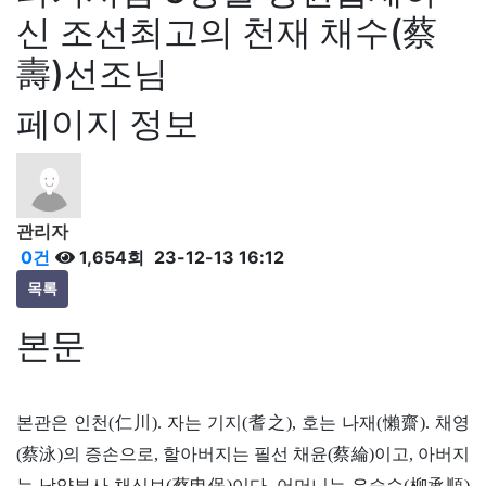
신 조선최고의 천재 채수(蔡
壽)선조님
페이지 정보
관리자
0건
1,654회
23-12-13 16:12
목록
본문
본관은 인천(仁川). 자는 기지(耆之), 호는 나재(懶齋). 채영
(蔡泳)의 증손으로, 할아버지는 필선 채윤(蔡綸)이고, 아버지
는 남양부사 채신보(蔡申保)이다. 어머니는 유승순(柳承順)