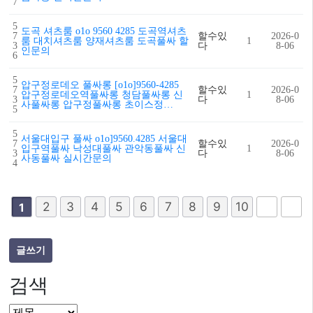
7
5
도곡 셔츠룸 o1o 9560 4285 도곡역셔츠
7
할수있
2026-0
룸 대치셔츠룸 양재셔츠룸 도곡풀싸 할
1
3
다
8-06
인문의
6
5
압구정로데오 풀싸롱 [o1o]9560-4285
7
할수있
2026-0
압구정로데오역풀싸롱 청담풀싸롱 신
1
3
다
8-06
사풀싸롱 압구정풀싸롱 초이스정…
5
5
서울대입구 풀싸 o1o]9560.4285 서울대
7
할수있
2026-0
입구역풀싸 낙성대풀싸 관악동풀싸 신
1
3
다
8-06
사동풀싸 실시간문의
4
2
3
4
5
6
7
8
9
10
1
글쓰기
검색