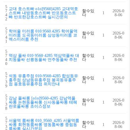
5
교대 호스트빠 o1o]9560]4285 교대역호
7
할수있
2026-0
스트빠 내방동호스트빠 반포동호스트
1
4
다
8-06
빠 반포한강호스트빠 실시간문의
2
5
학여울 미러룸 010.9560.4285 학여울역
7
할수있
2026-0
미러룸 도곡동미러룸 삼성동미러룸 코
1
4
다
8-06
엑스미러룸 추천
1
5
7
역삼 풀싸 010·9560·4285 역삼역풀싸 대
할수있
2026-0
1
4
치동풀싸 선릉동풀싸 언주동풀싸 추천
다
8-06
0
5
석동 유흥주점 010-9560-4285 합성동유
7
할수있
2026-0
흥주점 상남동유흥주점 봉곡동유흥주
1
3
다
8-06
점 용호동유흥주점 위치안내
9
5
강남 풀싸롱 [o1o]9560-4285 강남역풀
7
할수있
2026-0
싸롱 논현동풀싸롱 신사동풀싸롱 테헤
1
3
다
8-06
란로풀싸롱 초이스정보
8
5
서울역 룸싸롱 010_9560_4285 서울역룸
7
할수있
2026-0
싸롱 회현동룸싸롱 명동룸싸롱 중림동
1
3
다
8-06
룸싸롱 실시간문의