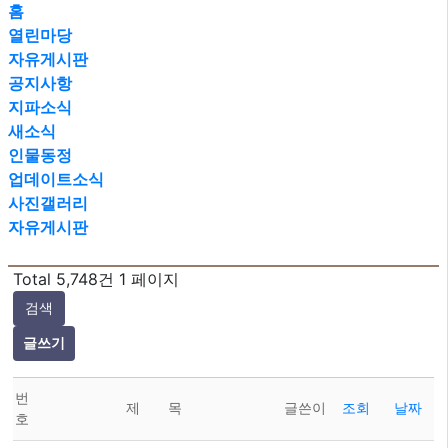
홈
열린마당
자유게시판
공지사항
지파소식
새소식
인물동정
업데이트소식
사진갤러리
자유게시판
Total 5,748건
1 페이지
검색
글쓰기
번
제 목
글쓴이
조회
날짜
호