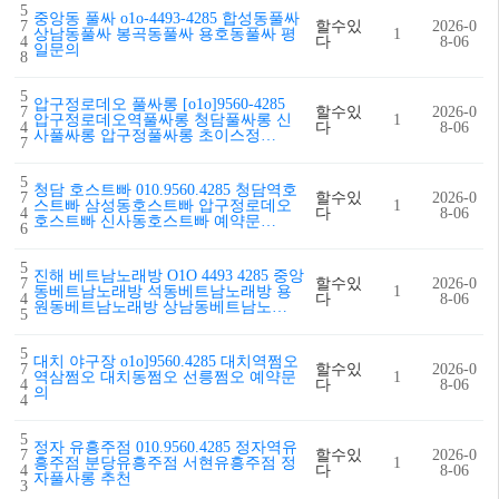
5
중앙동 풀싸 o1o-4493-4285 합성동풀싸
7
할수있
2026-0
상남동풀싸 봉곡동풀싸 용호동풀싸 평
1
4
다
8-06
일문의
8
5
압구정로데오 풀싸롱 [o1o]9560-4285
7
할수있
2026-0
압구정로데오역풀싸롱 청담풀싸롱 신
1
4
다
8-06
사풀싸롱 압구정풀싸롱 초이스정…
7
5
청담 호스트빠 010.9560.4285 청담역호
7
할수있
2026-0
스트빠 삼성동호스트빠 압구정로데오
1
4
다
8-06
호스트빠 신사동호스트빠 예약문…
6
5
진해 베트남노래방 O1O 4493 4285 중앙
7
할수있
2026-0
동베트남노래방 석동베트남노래방 용
1
4
다
8-06
원동베트남노래방 상남동베트남노…
5
5
대치 야구장 o1o]9560.4285 대치역쩜오
7
할수있
2026-0
역삼쩜오 대치동쩜오 선릉쩜오 예약문
1
4
다
8-06
의
4
5
정자 유흥주점 010.9560.4285 정자역유
7
할수있
2026-0
흥주점 분당유흥주점 서현유흥주점 정
1
4
다
8-06
자풀사롱 추천
3