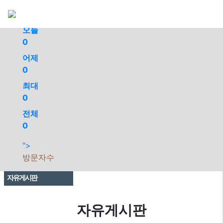
회원가입
로그인
오늘
0
어제
0
최대
0
전체
0
">
공지사항
지파소식
새소식
방문자수
인물동정
업데이트소식
사진갤러리
자유게시판
자유게시판